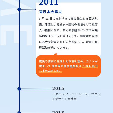
2011
東日本大震災
3 月 11 日に東北地方で突如発生した巨大地
震。津波による浸水や建物の倒壊などで数万
人が犠牲となり、多くの家屋やインフラが壊
滅的なダメージを受けました。震災はわが国
に甚大な被害と悲しみをもたらし、現在も復
興活動が続いています。
震災の直前に完成した本堂を含め、カナメが
竣工した浅草寺の金属屋根瓦は
1 枚も落下
しませんでした。
2015
「カナメソーラールーフ」が
グッ
ドデザイン賞受賞
2018