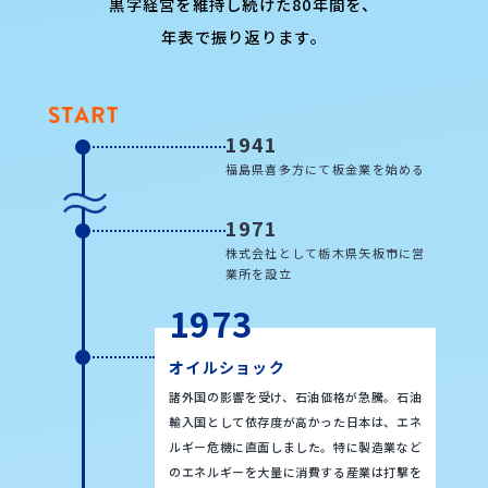
黒字経営を維持し続けた80年間を、
年表で振り返ります。
1941
福島県喜多方にて板金業を始める
1971
株式会社として栃木県矢板市に営
業所を設立
1973
オイルショック
諸外国の影響を受け、石油価格が急騰。石油
輸入国として依存度が高かった日本は、エネ
ルギー危機に直面しました。特に製造業など
のエネルギーを大量に消費する産業は打撃を