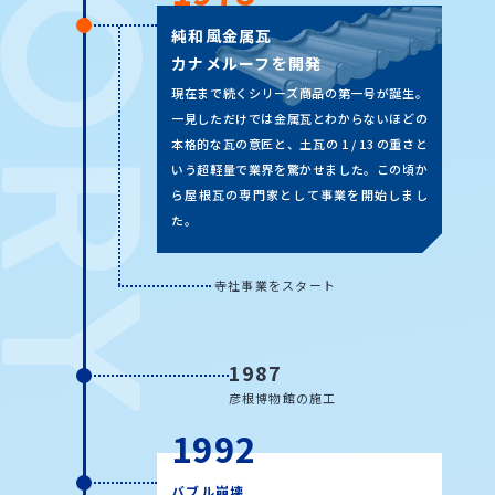
純和風金属瓦
カナメルーフを開発
現在まで続くシリーズ商品の第一号が誕生。
一見しただけでは金属瓦とわからないほどの
本格的な瓦の意匠と、土瓦の 1 / 13 の重さと
いう超軽量で業界を驚かせました。この頃か
ら屋根瓦の専門家として事業を開始しまし
た。
寺社事業をスタート
1987
彦根博物館の施工
1992
バブル崩壊