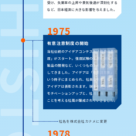
受け、失業率の上昇や景気後退が深刻化する
など、日本経済に大きな影響を与えました。
1975
有意注意制度の開始
当社伝統のアイデアコンテスト「有意注意制
度」がスタート。強度試験の装置の開発や新
製品の開発など、いくつものアイデアが実現
してきました。アイデアは「有意注意集」
と
いう冊子にまとめられ、社員に共有。優秀な
アイデアは表彰されます。現場や若手社員の
モチベーションアップと、社員全員が会社の
ことを考える社風が醸成されていきました。
社名を株式会社カナメに変更
1978