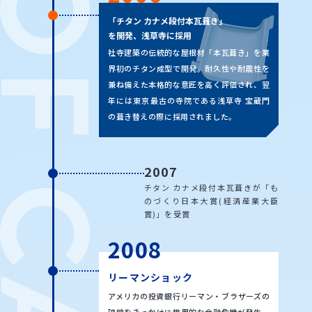
「チタン カナメ段付本瓦葺き」
を開発、浅草寺に採用
社寺建築の伝統的な屋根材「本瓦葺き」を業
界初のチタン成型で開発。耐久性や耐震性を
兼ね備えた本格的な意匠を高く評価され、翌
年には東京最古の寺院である浅草寺 宝蔵門
の葺き替えの際に採用されました。
2007
チタン カナメ段付本瓦葺きが「も
のづくり日本大賞(経済産業大臣
賞)」を受賞
2008
リーマンショック
アメリカの投資銀行リーマン・ブラザーズの
破綻をきっかけに世界的な金融危機が発生。