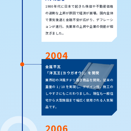
1980 年代に日本で起きた株価や不動産価格
の過剰な上昇が原因で経済が崩壊。国内全体
で景気後退と金融不安が広がり、デフレーシ
ョンが進行。失業率の上昇や企業の倒産が相
次ぎました。
2004
金属平瓦
「洋瓦王(ヨウガオウ)」を開発
業界初の洋風チドリ葺き商品を開発。従来の
重量の 1 / 10 を実現し、デザイン性、施工の
しやすさにもこだわりました。現在も一般住
宅から大型施設まで幅広く使用される人気製
品です。
2006