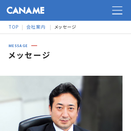
TOP
会社案内
メッセージ
会社案内
MESSAGE
メッセージ
会社案内トップ
カナメの特長
会社概要
カナメの特長トップ
事業紹介
メッセージ
事業紹介
事業紹介トップ
採用情報
沿革
オリジナル製品
大型施設の金属屋根
採用情報トップ