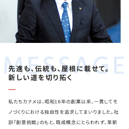
SDGs活動
各事業所
カナメ会
工場倉庫の屋根修繕
新卒採用
お客さまからの評価
受賞・認可
住宅リフォーム
キャリア採用
お問い合わせ
社寺建築
MESSAGE
丸わかり
パンフレット
太陽光発電
先進も、伝統も、屋根に載せて。
お知らせ
社員の声
新しい道を切り拓く
製品開発・製造
メディア情報
私たちカナメは、昭和16年の創業以来、一貫してモ
ノづくりにおける独自性を追求してまいりました。社
プライバシーポリシー
訓『創意挑戦』のもと、既成概念にとらわれず、革新