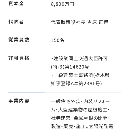
SDGs活動
各事業所
資本金
8,800万円
カナメ会
工場倉庫の屋根修繕
新卒採用
代表者
代表取締役社長 吉原 正博
お客さまからの評価
受賞・認可
住宅リフォーム
キャリア採用
従業員数
150名
お問い合わせ
社寺建築
丸わかり
パンフレット
許可資格
・建設業国土交通大臣許可
太陽光発電
(特-3)第14620号
お知らせ
社員の声
・一級建築士事務所(栃木県
製品開発・製造
知事登録Aニ第2381号)
メディア情報
事業内容
一般住宅外装・内装リフォー
ム・大型建築物の屋根施工・
プライバシーポリシー
社寺建築・金属屋根の開発・
製造・販売・施工。太陽光発電