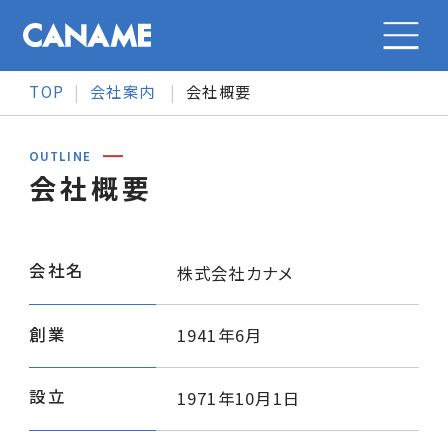
TOP
会社案内
会社概要
会社案内
OUTLINE
会社概要
会社案内トップ
カナメの特長
会社概要
会社名
株式会社カナメ
カナメの特長トップ
事業紹介
メッセージ
創業
1941年6月
事業紹介
事業紹介トップ
採用情報
沿革
設立
1971年10月1日
オリジナル製品
大型施設の金属屋根
採用情報トップ