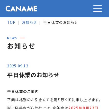
TOP
お知らせ
平日休業のお知らせ
会社案内
NEWS
お知らせ
会社案内トップ
カナメの特長
会社概要
2025.09.12
カナメの特長トップ
事業紹介
平日休業のお知らせ
メッセージ
事業紹介
事業紹介トップ
採用情報
平日休業のご案内
沿革
オリジナル製品
平素は格別のお引き立てを賜り厚く御礼申し上げます。
大型施設の金属屋根
採用情報トップ
誠に勝手ながら弊社では、今年度は
2025年9月22日