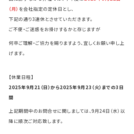
SDGs活動
各事業所
カナメ会
（月）
を会社指定の定休日とし、
工場倉庫の屋根修繕
新卒採用
下記の通り3連休とさせていただきます。
お客さまからの評価
受賞・認可
ご不便・ご迷惑をお掛けするかと存じますが
住宅リフォーム
キャリア採用
何卒ご理解・ご協力を賜りますよう、宜しくお願い申し上
お問い合わせ
社寺建築
げます。
丸わかり
パンフレット
太陽光発電
お知らせ
社員の声
【休業日程】
製品開発・製造
2025年9月21（日）から2025年9月23（火）までの3日
メディア情報
間
上記期間中のお問合せに関しましては、9月24日（水）以
プライバシーポリシー
降に順次ご対応致します。