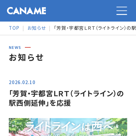
TOP
お知らせ
「芳賀・宇都宮ＬＲＴ（ライトライン）の
会社案内
NEWS
お知らせ
会社案内トップ
カナメの特長
会社概要
2026.02.10
カナメの特長トップ
事業紹介
「芳賀・宇都宮ＬＲＴ（ライトライン）の
メッセージ
駅西側延伸」を応援
事業紹介
事業紹介トップ
採用情報
沿革
オリジナル製品
大型施設の金属屋根
採用情報トップ