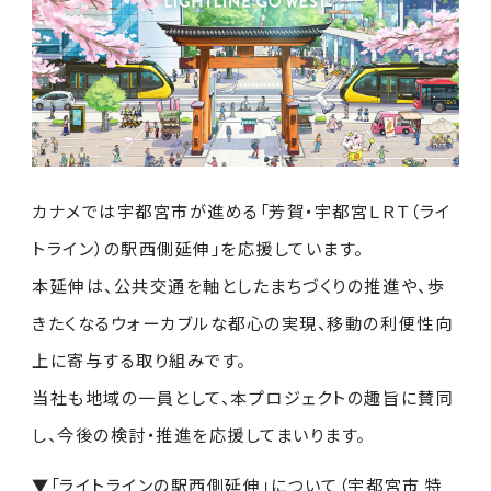
SDGs活動
各事業所
カナメ会
工場倉庫の屋根修繕
新卒採用
お客さまからの評価
受賞・認可
住宅リフォーム
キャリア採用
お問い合わせ
社寺建築
丸わかり
パンフレット
カナメでは宇都宮市が進める「芳賀・宇都宮ＬＲＴ（ライ
太陽光発電
トライン）の駅西側延伸」を応援しています。
お知らせ
社員の声
本延伸は、公共交通を軸としたまちづくりの推進や、歩
製品開発・製造
きたくなるウォーカブルな都心の実現、移動の利便性向
メディア情報
上に寄与する取り組みです。
当社も地域の一員として、本プロジェクトの趣旨に賛同
プライバシーポリシー
し、今後の検討・推進を応援してまいります。
▼「ライトラインの駅西側延伸」について（宇都宮市 特