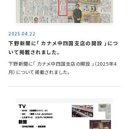
SDGs活動
各事業所
カナメ会
工場倉庫の屋根修繕
新卒採用
お客さまからの評価
受賞・認可
住宅リフォーム
キャリア採用
2025.04.22
下野新聞に｢ カナメ中四国支店の開設 ｣につ
お問い合わせ
社寺建築
丸わかり
パンフレット
いて掲載されました。
下野新聞に｢ カナメ中四国支店の開設 ｣（2025年4
太陽光発電
お知らせ
社員の声
月）について掲載されました。
製品開発・製造
メディア情報
プライバシーポリシー