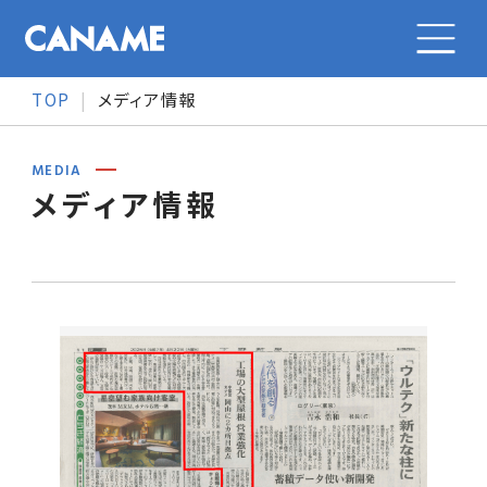
TOP
メディア情報
会社案内
MEDIA
メディア情報
会社案内トップ
カナメの特長
会社概要
カナメの特長トップ
事業紹介
メッセージ
事業紹介
事業紹介トップ
採用情報
沿革
オリジナル製品
大型施設の金属屋根
採用情報トップ