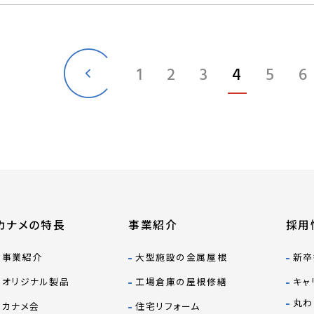
1
2
3
4
5
6
カナメの特長
事業紹介
採用
事業紹介
大型施設の金属屋根
新卒
オリジナル製品
工場倉庫の屋根修繕
キャ
丸わ
カナメ会
住宅リフォーム