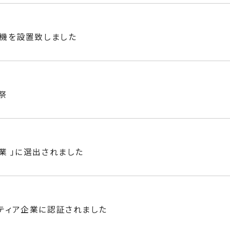
販機を設置致しました
祭
業 」に選出されました
ンティア企業に認証されました